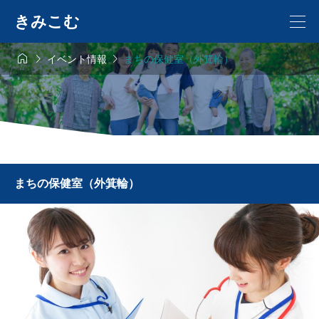
きみこむ



イベント情報
まちの保健室（外箕輪）
まちの保健室（外箕輪）