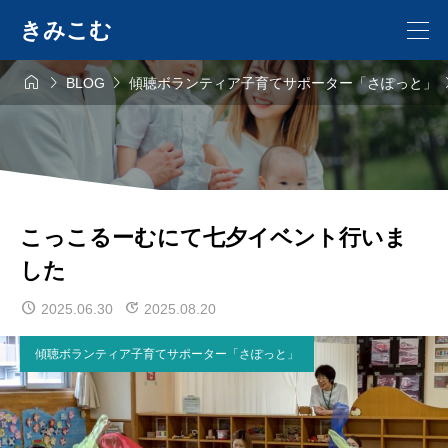
きみこむ



BLOG
傾聴ボランティア子育てサポーター「さぽっと」
こっこるーむにて七夕イベント行いま
した
2025.06.30
2025.08.20
傾聴ボランティア子育てサポーター「さぽっと」