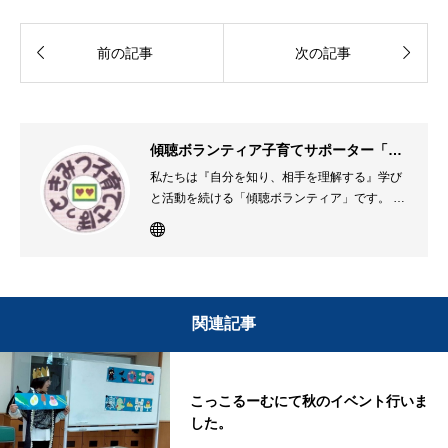


前の記事
次の記事
傾聴ボランティア子育てサポーター「さぽっと」
私たちは『自分を知り、相手を理解する』学び
と活動を続ける「傾聴ボランティア」です。 子
育てに不安や悩みを抱えている方々が安心して
その思いを語ることのできる身近な聴き役とし
て、傾聴を基本とした子育て支援を行っていま
す。 君津市生涯学習交流センターを拠点に、君
津市全域で活動しています。
関連記事
こっこるーむにて秋のイベント行いま
した。