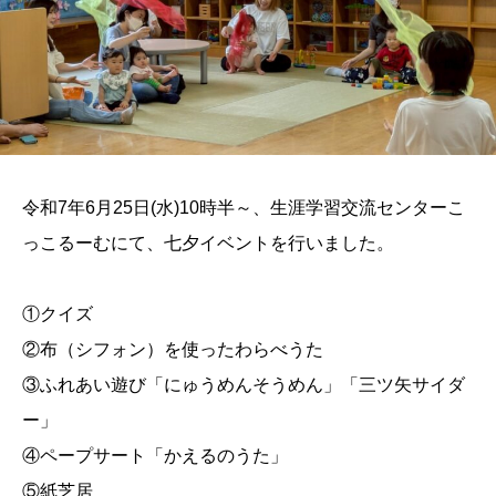
令和7年6月25日(水)10時半～、生涯学習交流センターこ
っこるーむにて、七夕イベントを行いました。
①クイズ
②布（シフォン）を使ったわらべうた
③ふれあい遊び「にゅうめんそうめん」「三ツ矢サイダ
ー」
④ペープサート「かえるのうた」
⑤紙芝居