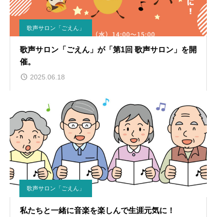
歌声サロン「ごえん」
歌声サロン「ごえん」が「第1回 歌声サロン」を開
催。
2025.06.18
歌声サロン「ごえん」
私たちと一緒に音楽を楽しんで生涯元気に！