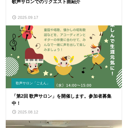
歌声サロンでのリクエスト曲紹介
2025.09.17
歌声サロン「ごえん」
「第2回 歌声サロン」を開催します。参加者募集
中！
2025.08.12