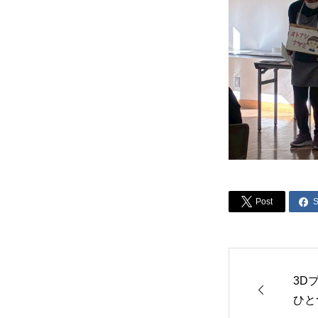


Post
S
3D

ひと