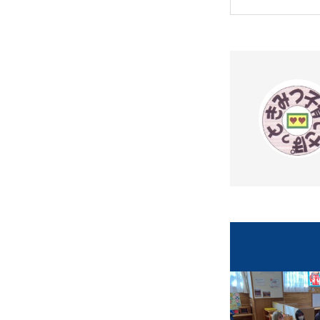
リジ
動物