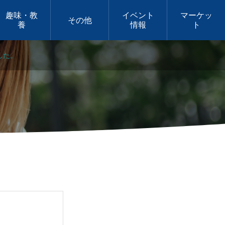
趣味・教
イベント
マーケッ
その他
養
情報
ト
した。
定期開催
せいわフリーマーケッ
ト