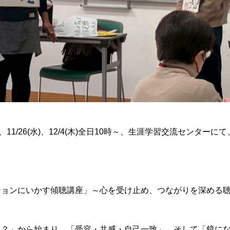
月)、11/26(水)、12/4(木)全日10時～、生涯学習交流センター
、
ションにいかす傾聴講座」～心を受け止め、つながりを深める
に？」から始まり、「受容・共感・自己一致」、そして「鏡に