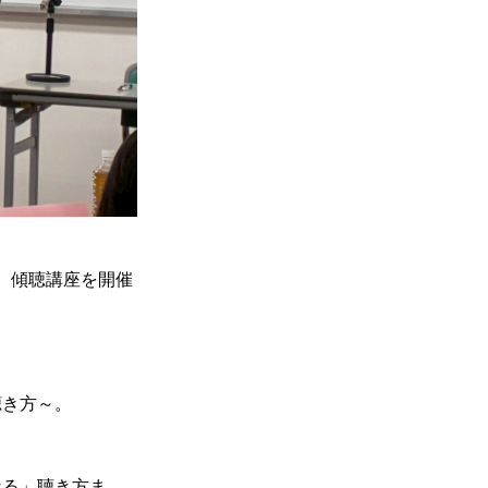
にて、傾聴講座を開催
聴き方～。
なる」聴き方ま