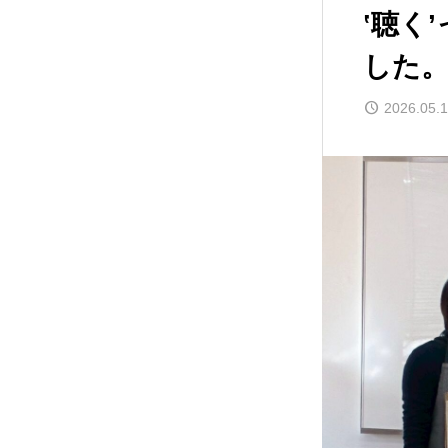
‛聴く
した
2026.05.