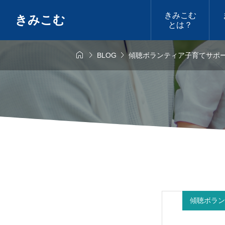
きみこむ
きみこむ
とは？



BLOG
傾聴ボランティア子育てサポ
開催
定期開催
フリーマーケッ
せいわフリーマー
ト
傾聴ボラン