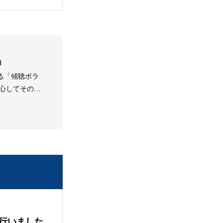
」
る「傾聴ボラ
心してその思
た子育て支援
津市全域で活
行いました