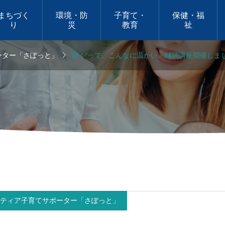
まちづく
環境・防
子育て・
保健・福
り
災
教育
祉

ーター「さぽっと」
‛聴く’って、こんなに温かい。傾聴講座開催しま
定期開催
ケッ
せいわフリーマーケッ
ト
ティア子育てサポーター「さぽっと」